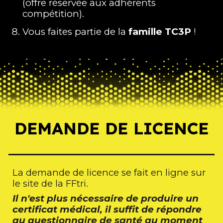
(offre réservée aux adhérents
compétition).
Vous faites partie de la
famille TC3P
!
DEMANDE DE LICENCE
L
a demande de licence
se f
ai
t en ligne sur
le site de la FFtri.
Il n'est plus nécessaire de produire un
certificat médical, il suffit de répondre
au questionnaire de santé au moment