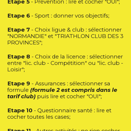
Etape 5
- Prévention : lire et cocher "OUI";
Etape 6
- Sport : donner vos objectifs;
Etape 7
- Choix ligue & club : sélectionner
"NORMANDIE" et "TRIATHLON CLUB DES 3
PROVINCES";
Etape 8
- Choix de la licence :
sélectionner
entre "lic. club - Compétition" ou "
lic. club -
Loisir";
Etape 9
- Assurances :
sélectionner sa
formule
(
formule 2 est compris dans le
tarif club)
p
uis lire et cocher "OUI";
Etape 10
- Questionnaire santé : lire et
cocher toutes les cases;
Etape 11
- Autres activités : ne rien cocher